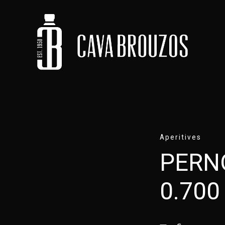
Aperitives
PERN
0.700