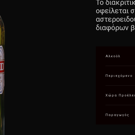
Το διακριτι
οφείλεται 
αστεροειδο
διαφόρων β
Αλκοόλ
Περιεχόμενο
Χώρα Προέλε
Παραγωγός