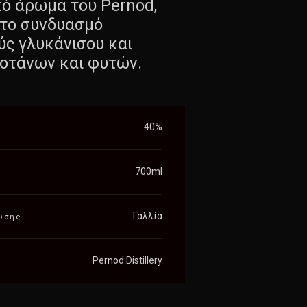
κό άρωμα του Pernod,
στο συνδυασμό
ύς γλυκάνισου και
οτάνων και φυτών.
40%
700ml
Γαλλία
υσης
Pernod Distillery