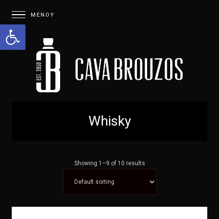
Open toolbar
Whisky
Showing 1–9 of 10 results