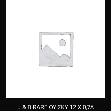
J & B RARE ΟΥΙΣΚΥ 12 Χ 0,7Λ