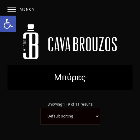
Open toolbar
Μπύρες
Showing 1–9 of 11 results