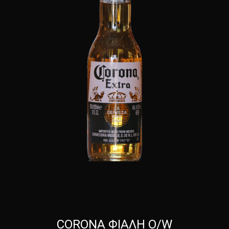
CORONA ΦΙΑΛΗ O/W