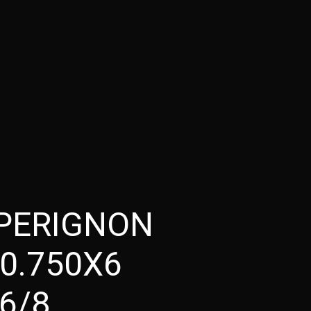
PERIGNON
0.750X6
6/8