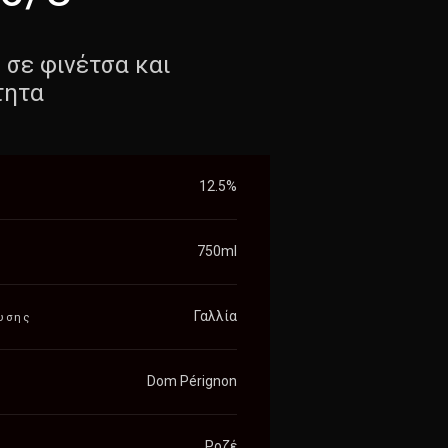
 σε φινέτσα και
τητα
12.5%
750ml
Γαλλία
υσης
Dom Pérignon
Ροζέ