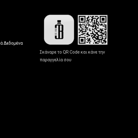
ά Δεδομένα
Σκάναρε το QR Code και κάνε την
παραγγελία σου