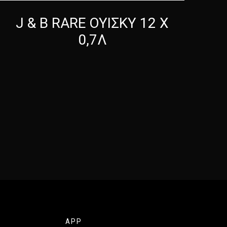
J & B RARE ΟΥΙΣΚΥ 12 Χ
0,7Λ
APP