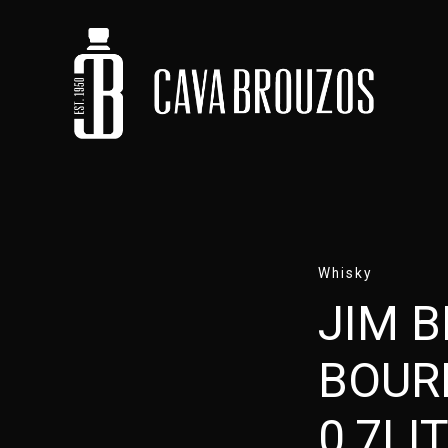
Whisky
JIM 
BOUR
0,7LI