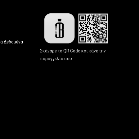
ά Δεδομένα
Σκάναρε το QR Code και κάνε την
παραγγελία σου