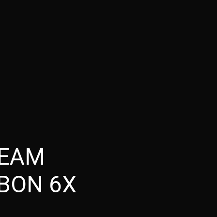
BEAM
BON 6X
T