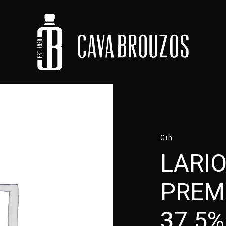
Gin
LARI
PREM
37.5%