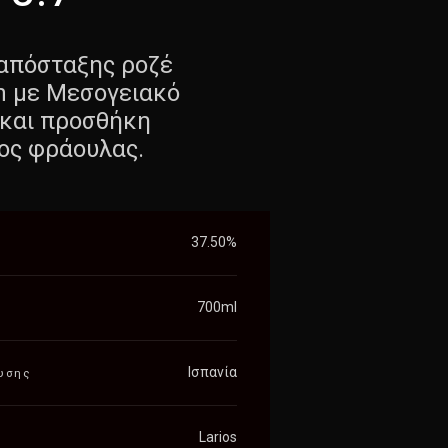
απόσταξης ροζέ
in με Μεσογειακό
και προσθήκη
ος φράουλας.
37.50%
700ml
Ισπανία
υσης
Larios