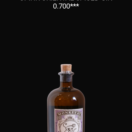
0.700***